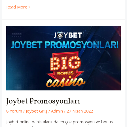
Joybet
Read More »
Basketboll
Bahisleri
Nasıl
Yapılır
?
Joybet Promosyonları
8 Yorum
/
Joybet Giriş
/
Admin
/
27 Nisan 2022
Joybet online bahis alanında en çok promosyon ve bonus