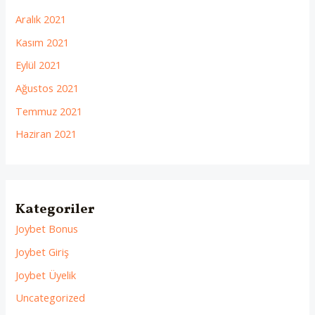
Aralık 2021
Kasım 2021
Eylül 2021
Ağustos 2021
Temmuz 2021
Haziran 2021
Kategoriler
Joybet Bonus
Joybet Giriş
Joybet Üyelik
Uncategorized