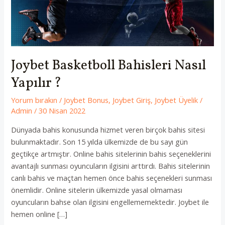
Joybet Basketboll Bahisleri Nasıl
Yapılır ?
Yorum bırakın
/
Joybet Bonus
,
Joybet Giriş
,
Joybet Üyelik
/
Admin
/
30 Nisan 2022
Dünyada bahis konusunda hizmet veren birçok bahis sitesi
bulunmaktadır. Son 15 yılda ülkemizde de bu sayı gün
geçtikçe artmıştır. Online bahis sitelerinin bahis seçeneklerini
avantajlı sunması oyuncuların ilgisini arttırdı. Bahis sitelerinin
canlı bahis ve maçtan hemen önce bahis seçenekleri sunması
önemlidir. Online sitelerin ülkemizde yasal olmaması
oyuncuların bahse olan ilgisini engellememektedir. Joybet ile
hemen online […]