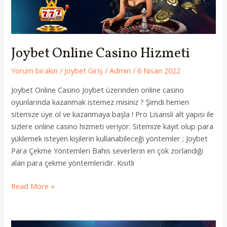
Joybet Online Casino Hizmeti
Yorum bırakın
/
Joybet Giriş
/
Admin
/
6 Nisan 2022
Joybet Online Casino Joybet üzerinden online casino
oyunlarında kazanmak istemez misiniz ? Şimdi hemen
sitemize üye ol ve kazanmaya başla ! Pro Lisanslı alt yapısı ile
sizlere online casino hizmeti veriyor. Sitemize kayıt olup para
yüklemek isteyen kişilerin kullanabileceği yöntemler ; Joybet
Para Çekme Yöntemleri Bahis severlerin en çok zorlandığı
alan para çekme yöntemleridir. Kısıtlı
Joybet
Read More »
Online
Casino
Hizmeti