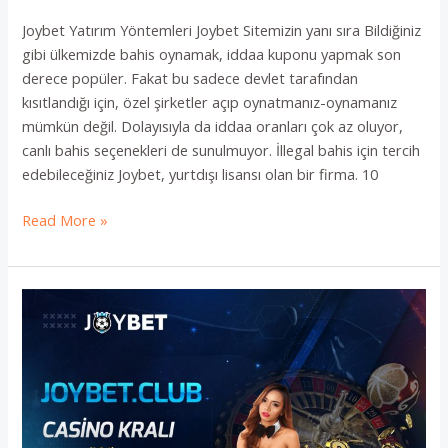
Joybet Yatırım Yöntemleri Joybet Sitemizin yanı sıra Bildiğiniz
gibi ülkemizde bahis oynamak, iddaa kuponu yapmak son
derece popüler. Fakat bu sadece devlet tarafından
kısıtlandığı için, özel şirketler açıp oynatmanız-oynamanız
mümkün değil. Dolayısıyla da iddaa oranları çok az oluyor,
canlı bahis seçenekleri de sunulmuyor. İllegal bahis için tercih
edebileceğiniz Joybet, yurtdışı lisansı olan bir firma. 10
Joybet
Read More »
Yatırım
Ve
Çekim
İşlemleri