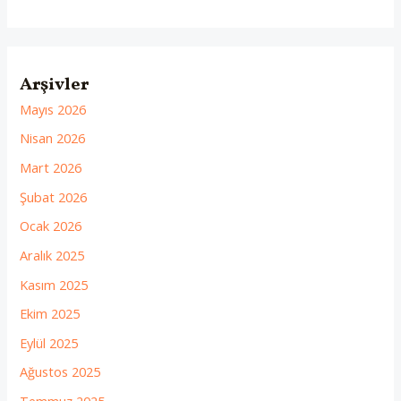
Arşivler
Mayıs 2026
Nisan 2026
Mart 2026
Şubat 2026
Ocak 2026
Aralık 2025
Kasım 2025
Ekim 2025
Eylül 2025
Ağustos 2025