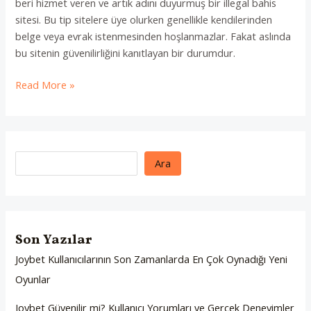
beri hizmet veren ve artık adını duyurmuş bir illegal bahis
sitesi. Bu tip sitelere üye olurken genellikle kendilerinden
belge veya evrak istenmesinden hoşlanmazlar. Fakat aslında
bu sitenin güvenilirliğini kanıtlayan bir durumdur.
Joybet
Read More »
Lisansları
Güvenilir
Bahis
Sitesi
Ara
Ara
Son Yazılar
Joybet Kullanıcılarının Son Zamanlarda En Çok Oynadığı Yeni
Oyunlar
Joybet Güvenilir mi? Kullanıcı Yorumları ve Gerçek Deneyimler