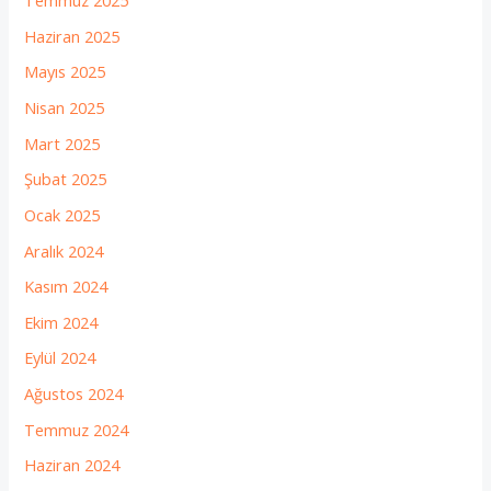
Temmuz 2025
Haziran 2025
Mayıs 2025
Nisan 2025
Mart 2025
Şubat 2025
Ocak 2025
Aralık 2024
Kasım 2024
Ekim 2024
Eylül 2024
Ağustos 2024
Temmuz 2024
Haziran 2024