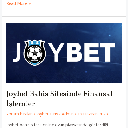
Joybet
Read More »
Bağlantı
Sorunu
Nasıl
Düzelir?
Joybet Bahis Sitesinde Finansal
İşlemler
Yorum bırakın
/
Joybet Giriş
/
Admin
/
19 Haziran 2023
Joybet bahis sitesi, online oyun piyasasında gösterdiği