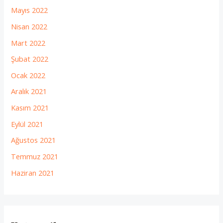
Mayıs 2022
Nisan 2022
Mart 2022
Şubat 2022
Ocak 2022
Aralık 2021
Kasım 2021
Eylül 2021
Ağustos 2021
Temmuz 2021
Haziran 2021