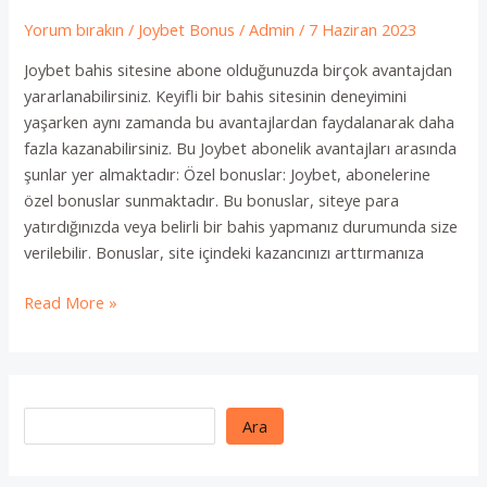
Yorum bırakın
/
Joybet Bonus
/
Admin
/
7 Haziran 2023
Joybet bahis sitesine abone olduğunuzda birçok avantajdan
yararlanabilirsiniz. Keyifli bir bahis sitesinin deneyimini
yaşarken aynı zamanda bu avantajlardan faydalanarak daha
fazla kazanabilirsiniz. Bu Joybet abonelik avantajları arasında
şunlar yer almaktadır: Özel bonuslar: Joybet, abonelerine
özel bonuslar sunmaktadır. Bu bonuslar, siteye para
yatırdığınızda veya belirli bir bahis yapmanız durumunda size
verilebilir. Bonuslar, site içindeki kazancınızı arttırmanıza
Joybet
Read More »
Abonelik
Avantajları
Nelerdir?
Ara
Ara