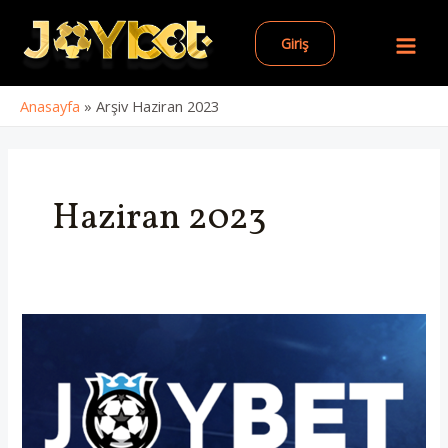
İçeriğe
atla
Giriş
Main
Men
Anasayfa
»
Arşiv Haziran 2023
Haziran 2023