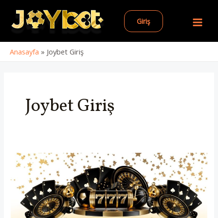
İçeriğe
atla
Giriş
Main
Men
Anasayfa
»
Joybet Giriş
Joybet Giriş