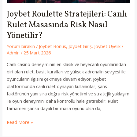
Joybet Roulette Stratejileri: Canlı
Rulet Masasında Risk Nasıl
Yönetilir?
Yorum bırakın
/
Joybet Bonus
,
Joybet Giriş
,
Joybet Üyelik
/
Admin
/
25 Mart 2026
Canlı casino deneyiminin en klasik ve heyecanlı oyunlarından
biri olan rulet, basit kuralları ve yüksek adrenalin seviyesi ile
oyuncuların ilgisini çekmeye devam ediyor. Joybet
platformunda canlı rulet oynayan kullanıcılar, şans
faktörünün yanı sıra doğru risk yönetimi ve stratejik yaklaşım
ile oyun deneyimini daha kontrollü hale getirebilir. Rulet
tamamen şansa dayalı bir masa oyunu olsa da,
Joybet
Read More »
Roulette
Stratejileri: