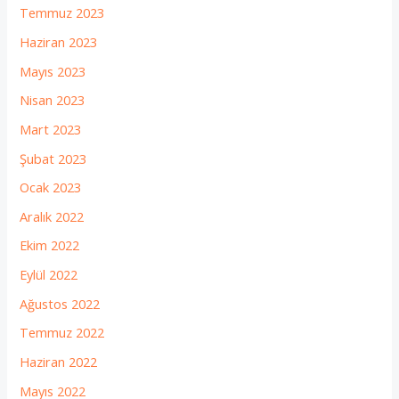
Temmuz 2023
Haziran 2023
Mayıs 2023
Nisan 2023
Mart 2023
Şubat 2023
Ocak 2023
Aralık 2022
Ekim 2022
Eylül 2022
Ağustos 2022
Temmuz 2022
Haziran 2022
Mayıs 2022