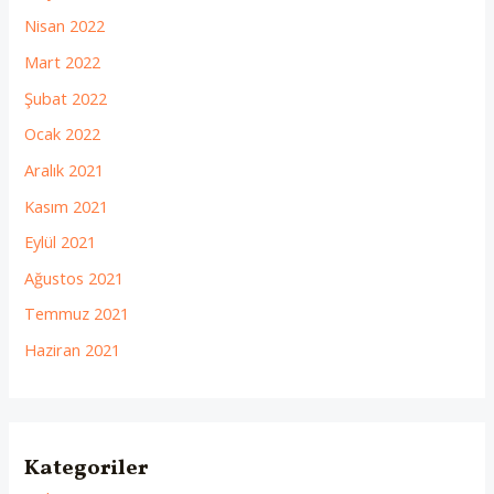
Nisan 2022
Mart 2022
Şubat 2022
Ocak 2022
Aralık 2021
Kasım 2021
Eylül 2021
Ağustos 2021
Temmuz 2021
Haziran 2021
Kategoriler