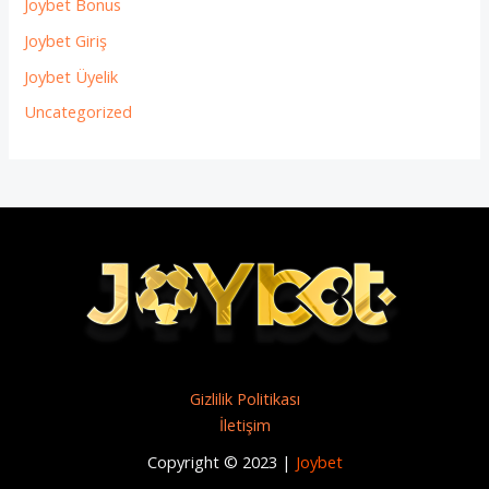
Joybet Bonus
Joybet Giriş
Joybet Üyelik
Uncategorized
Gizlilik Politikası
İletişim
Copyright © 2023 |
Joybet