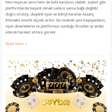
hem heyecan verici hem de kafa karıştırıcı olabilir. Joybet gibi
platformlarda başarılı olmak sadece şansa bağlı değildir;
doğru strateji, disiplinli oyun ve bilinçli kararlar kazanç
ihtimalini önemli ölçüde artırır. Bu nedenle yeni başlayanların,
oyun dinamiklerini ve platformun sunduğu fırsatları iyi analiz
ederek hareket etmesi gerekir.
Joybet’te
Read More »
Kazananların
Bilmediğiniz
Sırları:
Yeni
Başlayanlar
İçin
Altın
Rehber