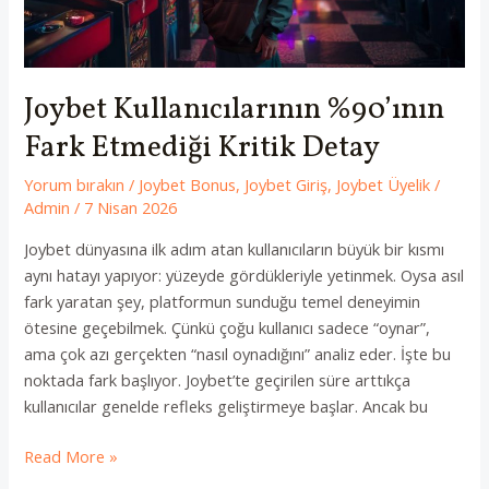
Joybet Kullanıcılarının %90’ının
Fark Etmediği Kritik Detay
Yorum bırakın
/
Joybet Bonus
,
Joybet Giriş
,
Joybet Üyelik
/
Admin
/
7 Nisan 2026
Joybet dünyasına ilk adım atan kullanıcıların büyük bir kısmı
aynı hatayı yapıyor: yüzeyde gördükleriyle yetinmek. Oysa asıl
fark yaratan şey, platformun sunduğu temel deneyimin
ötesine geçebilmek. Çünkü çoğu kullanıcı sadece “oynar”,
ama çok azı gerçekten “nasıl oynadığını” analiz eder. İşte bu
noktada fark başlıyor. Joybet’te geçirilen süre arttıkça
kullanıcılar genelde refleks geliştirmeye başlar. Ancak bu
Joybet
Read More »
Kullanıcılarının