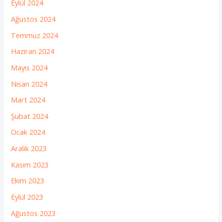
Eylül 2024
Ağustos 2024
Temmuz 2024
Haziran 2024
Mayıs 2024
Nisan 2024
Mart 2024
Şubat 2024
Ocak 2024
Aralık 2023
Kasım 2023
Ekim 2023
Eylül 2023
Ağustos 2023