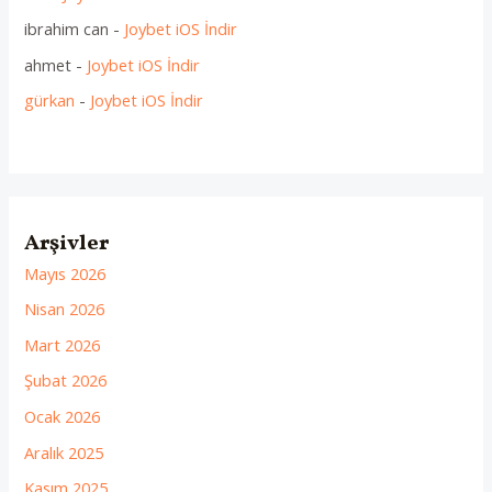
ibrahim can
-
Joybet iOS İndir
ahmet
-
Joybet iOS İndir
gürkan
-
Joybet iOS İndir
Arşivler
Mayıs 2026
Nisan 2026
Mart 2026
Şubat 2026
Ocak 2026
Aralık 2025
Kasım 2025