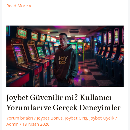
Joybet
Read More »
Kullanıcılarının
Son
Zamanlarda
En
Çok
Oynadığı
Yeni
Oyunlar
Joybet Güvenilir mi? Kullanıcı
Yorumları ve Gerçek Deneyimler
Yorum bırakın
/
Joybet Bonus
,
Joybet Giriş
,
Joybet Üyelik
/
Admin
/
19 Nisan 2026