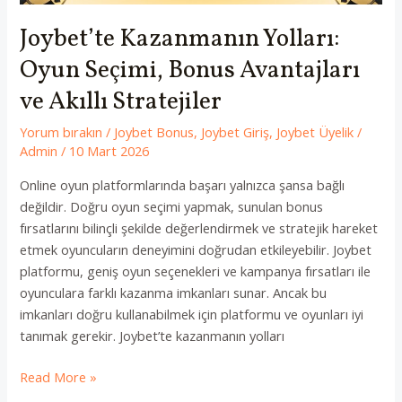
Joybet’te Kazanmanın Yolları:
Oyun Seçimi, Bonus Avantajları
ve Akıllı Stratejiler
Yorum bırakın
/
Joybet Bonus
,
Joybet Giriş
,
Joybet Üyelik
/
Admin
/
10 Mart 2026
Online oyun platformlarında başarı yalnızca şansa bağlı
değildir. Doğru oyun seçimi yapmak, sunulan bonus
fırsatlarını bilinçli şekilde değerlendirmek ve stratejik hareket
etmek oyuncuların deneyimini doğrudan etkileyebilir. Joybet
platformu, geniş oyun seçenekleri ve kampanya fırsatları ile
oyunculara farklı kazanma imkanları sunar. Ancak bu
imkanları doğru kullanabilmek için platformu ve oyunları iyi
tanımak gerekir. Joybet’te kazanmanın yolları
Joybet’te
Read More »
Kazanmanın