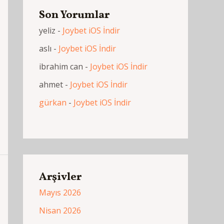
Son Yorumlar
yeliz
-
Joybet iOS İndir
aslı
-
Joybet iOS İndir
ibrahim can
-
Joybet iOS İndir
ahmet
-
Joybet iOS İndir
gürkan
-
Joybet iOS İndir
Arşivler
Mayıs 2026
Nisan 2026