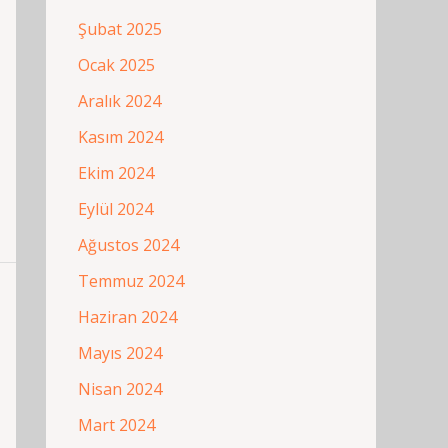
Şubat 2025
Ocak 2025
Aralık 2024
Kasım 2024
Ekim 2024
Eylül 2024
Ağustos 2024
Temmuz 2024
Haziran 2024
Mayıs 2024
Nisan 2024
Mart 2024