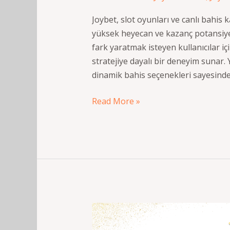
Joybet, slot oyunları ve canlı bahis
yüksek heyecan ve kazanç potansiyel
fark yaratmak isteyen kullanıcılar 
stratejiye dayalı bir deneyim sunar. 
dinamik bahis seçenekleri sayesinde 
Joybet
Read More »
Slot
Oyunları
ve
Canlı
Bahiste
Büyük
Kazanç
Şansı