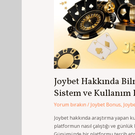
Joybet Hakkında Bil
Sistem ve Kullanım 
Yorum bırakın
/
Joybet Bonus
,
Joybe
Joybet hakkında araştırma yapan kul
platformun nasıl çalıştığı ve günlü
Günümüzde bir platformu tercih etme