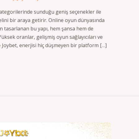
 kategorilerinde sunduğu geniş seçenekler ile
ini bir araya getirir. Online oyun dünyasında
için tasarlanan bu yapı, hem şansa hem de
Yüksek oranlar, gelişmiş oyun sağlayıcıları ve
Joybet, enerjisi hiç düşmeyen bir platform […]