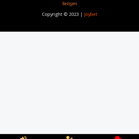
İletişim
Copyright © 2023 |
Joybet