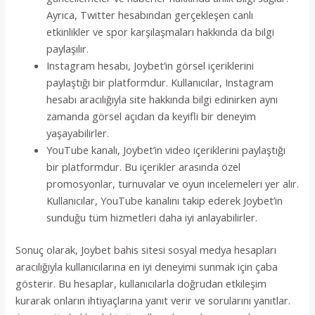
Ayrıca, Twitter hesabından gerçekleşen canlı
etkinlikler ve spor karşılaşmaları hakkında da bilgi
paylaşılır.
Instagram hesabı, Joybet’in görsel içeriklerini
paylaştığı bir platformdur. Kullanıcılar, Instagram
hesabı aracılığıyla site hakkında bilgi edinirken aynı
zamanda görsel açıdan da keyifli bir deneyim
yaşayabilirler.
YouTube kanalı, Joybet’in video içeriklerini paylaştığı
bir platformdur. Bu içerikler arasında özel
promosyonlar, turnuvalar ve oyun incelemeleri yer alır.
Kullanıcılar, YouTube kanalını takip ederek Joybet’in
sunduğu tüm hizmetleri daha iyi anlayabilirler.
Sonuç olarak, Joybet bahis sitesi sosyal medya hesapları
aracılığıyla kullanıcılarına en iyi deneyimi sunmak için çaba
gösterir. Bu hesaplar, kullanıcılarla doğrudan etkileşim
kurarak onların ihtiyaçlarına yanıt verir ve sorularını yanıtlar.