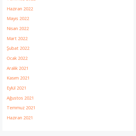
Haziran 2022
Mayıs 2022
Nisan 2022
Mart 2022
Şubat 2022
Ocak 2022
Aralık 2021
Kasım 2021
Eylül 2021
Ağustos 2021
Temmuz 2021
Haziran 2021