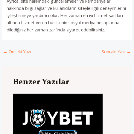
Ayrıca, site hakkındaki güncellemeler ve kampanyalar
hakkında bilgi sağlar ve kullanıcıların siteyle ilgili deneyimlerini
iyileştirmeye yardımcı olur. Her zaman en iyi hizmet şartları
altında hizmet veren bu sitenin sosyal medya hesaplarına
dilediğiniz her zaman zarfında ziyaret edebilirsiniz.
Yazı
←
Önceki Yazı
Sonraki Yazı
→
dolaşımı
Benzer Yazılar