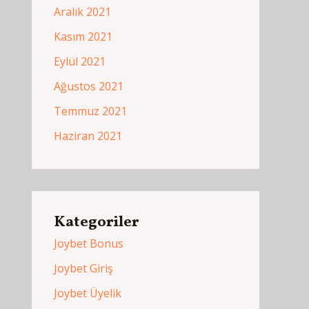
Aralık 2021
Kasım 2021
Eylül 2021
Ağustos 2021
Temmuz 2021
Haziran 2021
Kategoriler
Joybet Bonus
Joybet Giriş
Joybet Üyelik