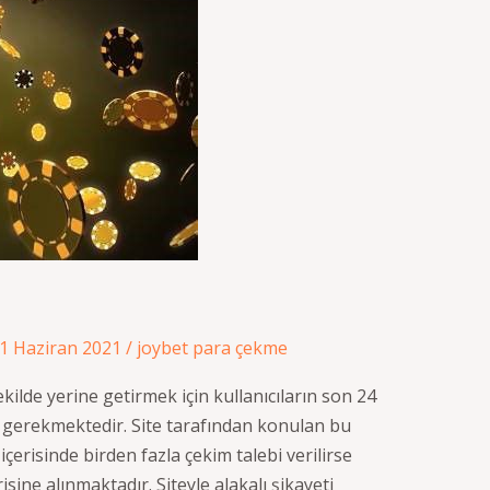
1 Haziran 2021
/
joybet para çekme
ekilde yerine getirmek için kullanıcıların son 24
i gerekmektedir. Site tarafından konulan bu
erisinde birden fazla çekim talebi verilirse
isine alınmaktadır. Siteyle alakalı şikayeti