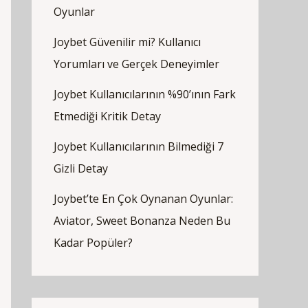
Oyunlar
Joybet Güvenilir mi? Kullanıcı
Yorumları ve Gerçek Deneyimler
Joybet Kullanıcılarının %90’ının Fark
Etmediği Kritik Detay
Joybet Kullanıcılarının Bilmediği 7
Gizli Detay
Joybet’te En Çok Oynanan Oyunlar:
Aviator, Sweet Bonanza Neden Bu
Kadar Popüler?