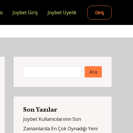
us
Joybet Giriş
Joybet Üyelik
Giriş
Ara
Ara
Son Yazılar
Joybet Kullanıcılarının Son
Zamanlarda En Çok Oynadığı Yeni