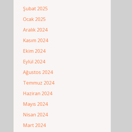
Şubat 2025
Ocak 2025
Aralık 2024
Kasım 2024
Ekim 2024
Eylül 2024
Ağustos 2024
Temmuz 2024
Haziran 2024
Mayıs 2024
Nisan 2024
Mart 2024