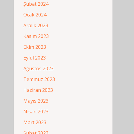
Şubat 2024
Ocak 2024
Aralık 2023
Kasım 2023
Ekim 2023
Eylül 2023
Ağustos 2023
Temmuz 2023
Haziran 2023
Mayıs 2023
Nisan 2023
Mart 2023
Şubat 2023