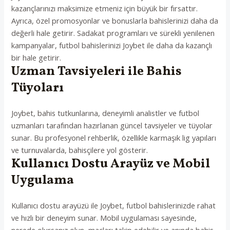
kazançlarınızı maksimize etmeniz için büyük bir fırsattır.
Ayrıca, özel promosyonlar ve bonuslarla bahislerinizi daha da
değerli hale getirir. Sadakat programları ve sürekli yenilenen
kampanyalar, futbol bahislerinizi Joybet ile daha da kazançlı
bir hale getirir.
Uzman Tavsiyeleri ile Bahis
Tüyoları
Joybet, bahis tutkunlarına, deneyimli analistler ve futbol
uzmanları tarafından hazırlanan güncel tavsiyeler ve tüyolar
sunar. Bu profesyonel rehberlik, özellikle karmaşık lig yapıları
ve turnuvalarda, bahisçilere yol gösterir.
Kullanıcı Dostu Arayüz ve Mobil
Uygulama
Kullanıcı dostu arayüzü ile Joybet, futbol bahislerinizde rahat
ve hızlı bir deneyim sunar. Mobil uygulaması sayesinde,