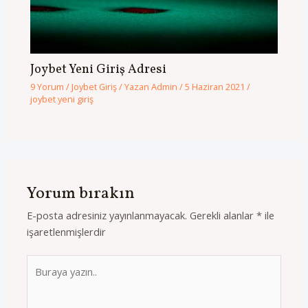
Joybet Yeni Giriş Adresi
9 Yorum
/
Joybet Giriş
/ Yazan
Admin
/
5 Haziran 2021
/
joybet yeni giriş
Yorum bırakın
E-posta adresiniz yayınlanmayacak.
Gerekli alanlar
*
ile
işaretlenmişlerdir
Buraya
yazın..