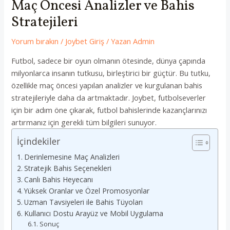
Maç Öncesi Analizler ve Bahis
Stratejileri
Yorum bırakın
/
Joybet Giriş
/ Yazan
Admin
Futbol, sadece bir oyun olmanın ötesinde, dünya çapında
milyonlarca insanın tutkusu, birleştirici bir güçtür. Bu tutku,
özellikle maç öncesi yapılan analizler ve kurgulanan bahis
stratejileriyle daha da artmaktadır. Joybet, futbolseverler
için bir adım öne çıkarak, futbol bahislerinde kazançlarınızı
artırmanız için gerekli tüm bilgileri sunuyor.
İçindekiler
Derinlemesine Maç Analizleri
Stratejik Bahis Seçenekleri
Canlı Bahis Heyecanı
Yüksek Oranlar ve Özel Promosyonlar
Uzman Tavsiyeleri ile Bahis Tüyoları
Kullanıcı Dostu Arayüz ve Mobil Uygulama
Sonuç