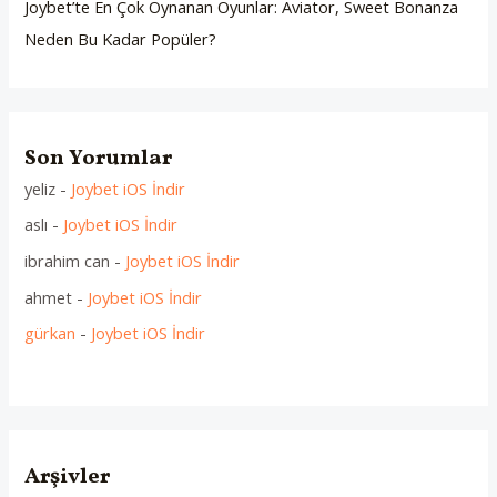
Joybet’te En Çok Oynanan Oyunlar: Aviator, Sweet Bonanza
Neden Bu Kadar Popüler?
Son Yorumlar
yeliz
-
Joybet iOS İndir
aslı
-
Joybet iOS İndir
ibrahim can
-
Joybet iOS İndir
ahmet
-
Joybet iOS İndir
gürkan
-
Joybet iOS İndir
Arşivler