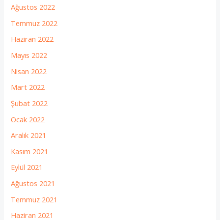
Ağustos 2022
Temmuz 2022
Haziran 2022
Mayıs 2022
Nisan 2022
Mart 2022
Şubat 2022
Ocak 2022
Aralık 2021
Kasım 2021
Eylül 2021
Ağustos 2021
Temmuz 2021
Haziran 2021