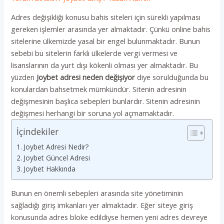
Adres değişikliği konusu bahis siteleri için sürekli yapılması
gereken işlemler arasında yer almaktadır. Çünkü online bahis
sitelerine ülkemizde yasal bir engel bulunmaktadır. Bunun
sebebi bu sitelerin farklı ülkelerde vergi vermesi ve
lisanslarının da yurt dışı kökenli olması yer almaktadır. Bu
yüzden
Joybet adresi neden değişiyor
diye sorulduğunda bu
konulardan bahsetmek mümkündür. Sitenin adresinin
değişmesinin başlıca sebepleri bunlardır. Sitenin adresinin
değişmesi herhangi bir soruna yol açmamaktadır.
İçindekiler
Joybet Adresi Nedir?
Joybet Güncel Adresi
Joybet Hakkında
Bunun en önemli sebepleri arasında site yönetiminin
sağladığı giriş imkanları yer almaktadır. Eğer siteye giriş
konusunda adres bloke edildiyse hemen yeni adres devreye