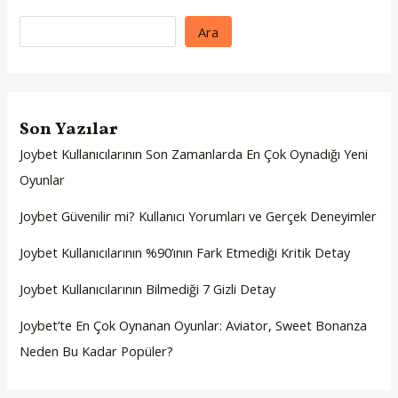
Ara
Ara
Son Yazılar
Joybet Kullanıcılarının Son Zamanlarda En Çok Oynadığı Yeni
Oyunlar
Joybet Güvenilir mi? Kullanıcı Yorumları ve Gerçek Deneyimler
Joybet Kullanıcılarının %90’ının Fark Etmediği Kritik Detay
Joybet Kullanıcılarının Bilmediği 7 Gizli Detay
Joybet’te En Çok Oynanan Oyunlar: Aviator, Sweet Bonanza
Neden Bu Kadar Popüler?