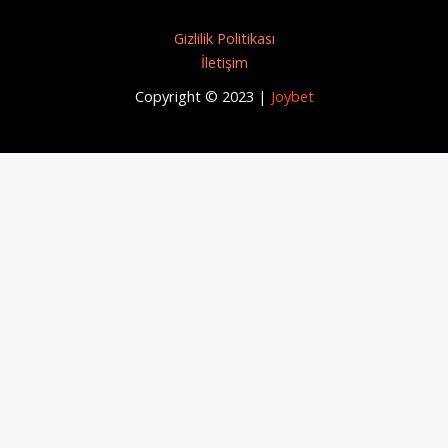
Gizlilik Politikası
İletişim
Copyright © 2023 |
Joybet