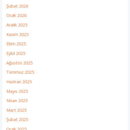
Şubat 2026
Ocak 2026
Aralık 2025
Kasım 2025
Ekim 2025
Eylül 2025
Ağustos 2025
Temmuz 2025
Haziran 2025
Mayıs 2025
Nisan 2025
Mart 2025
Şubat 2025
Ocak 2025