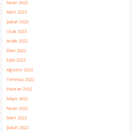
Nisan 2023
Mart 2023
Şubat 2023
Ocak 2023
Aralık 2022
Ekim 2022
Eylül 2022
Ağustos 2022
Temmuz 2022
Haziran 2022
Mayıs 2022
Nisan 2022
Mart 2022
Şubat 2022