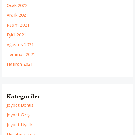
Ocak 2022
Aralık 2021
Kasım 2021
Eylül 2021
Ağustos 2021
Temmuz 2021
Haziran 2021
Kategoriler
Joybet Bonus
Joybet Giriş
Joybet Üyelik
Uncategorized