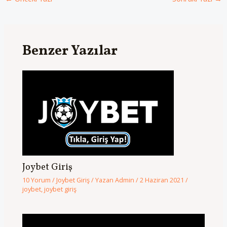
dolaşımı
Benzer Yazılar
Joybet Giriş
10 Yorum
/
Joybet Giriş
/ Yazan
Admin
/
2 Haziran 2021
/
joybet
,
joybet giriş