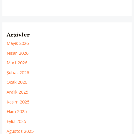
Arşivler
Mayıs 2026
Nisan 2026
Mart 2026
Şubat 2026
Ocak 2026
Aralık 2025
Kasım 2025
Ekim 2025
Eylül 2025
Ağustos 2025