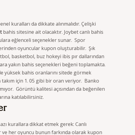
nel kuralları da dikkate alınmalıdır. Çelişki
t
bahis sitesine ait olacaktır. Joybet canlı bahis
lara eğlenceli seçenekler sunar. Spor
zerinden oyuncular kupon oluşturabilir. Şık
tbol, basketbol, buz hokeyi ibis pır dallarından
lara yakın bahis seçenekleri beğeni toplamakta.
 de yüksek bahis oranlarını sitede görmek
takım için 1. 05 gibi bir oran veriyor. Banko
ıyor. Görüntü kalitesi açısından da beğenilen
rına katılabilirsiniz.
er
azı kurallara dikkat etmek gerek: Canlı
dır ve her oyuncu bunun farkında olarak kupon