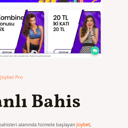
Joybet Pro
nlı Bahis
bahisleri alanında hizmete başlayan
Joybet
,