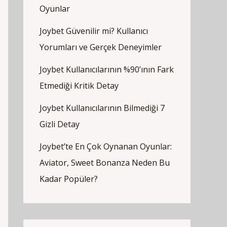
Oyunlar
Joybet Güvenilir mi? Kullanıcı
Yorumları ve Gerçek Deneyimler
Joybet Kullanıcılarının %90’ının Fark
Etmediği Kritik Detay
Joybet Kullanıcılarının Bilmediği 7
Gizli Detay
Joybet’te En Çok Oynanan Oyunlar:
Aviator, Sweet Bonanza Neden Bu
Kadar Popüler?