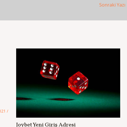
Sonraki Yazı
2021
/
Joybet Yeni Giriş Adresi