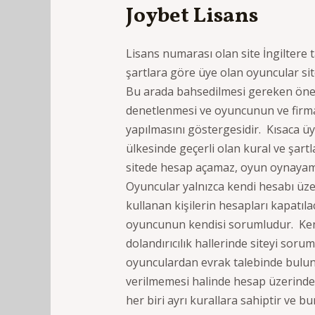
Joybet
Lisans
Lisans numarası olan site İngiltere 
şartlara göre üye olan oyuncular si
Bu arada bahsedilmesi gereken öneml
denetlenmesi ve oyuncunun ve firma
yapılmasını göstergesidir. Kısaca üy
ülkesinde geçerli olan kural ve şar
sitede hesap açamaz, oyun oynayamaz
Oyuncular yalnızca kendi hesabı üzer
kullanan kişilerin hesapları kapatılaca
oyuncunun kendisi sorumludur. Kendi
dolandırıcılık hallerinde siteyi sor
oyunculardan evrak talebinde buluna
verilmemesi halinde hesap üzerinde 
her biri ayrı kurallara sahiptir ve