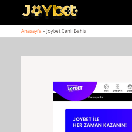
İçeriğe
atla
Anasayfa
»
Joybet Canlı Bahis