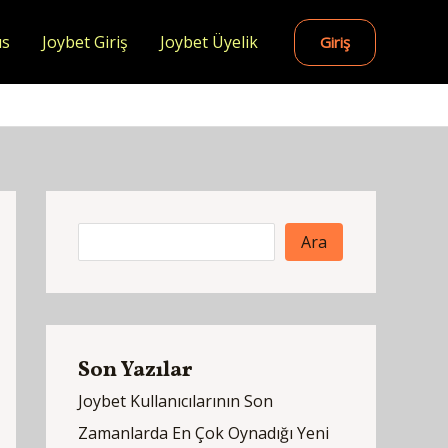
us
Joybet Giriş
Joybet Üyelik
Giriş
Ara
Ara
Son Yazılar
Joybet Kullanıcılarının Son
Zamanlarda En Çok Oynadığı Yeni