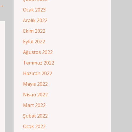
→
Ocak 2023
Aralık 2022
Ekim 2022
Eylül 2022
Ağustos 2022
Temmuz 2022
Haziran 2022
Mayıs 2022
Nisan 2022
Mart 2022
Şubat 2022
Ocak 2022