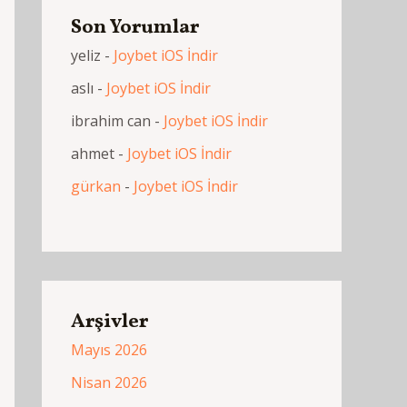
Son Yorumlar
yeliz
-
Joybet iOS İndir
aslı
-
Joybet iOS İndir
ibrahim can
-
Joybet iOS İndir
ahmet
-
Joybet iOS İndir
gürkan
-
Joybet iOS İndir
Arşivler
Mayıs 2026
Nisan 2026