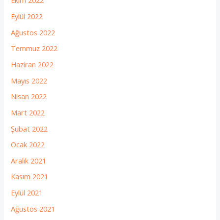
Ekim 2022
Eylül 2022
Ağustos 2022
Temmuz 2022
Haziran 2022
Mayıs 2022
Nisan 2022
Mart 2022
Şubat 2022
Ocak 2022
Aralık 2021
Kasım 2021
Eylül 2021
Ağustos 2021