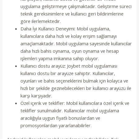
uygulama geliştirmeye çalışmaktadır. Geliştirme süreci
teknik gereksinimlere ve kullanıcı geri bildirimlerine
göre ilerlemektedir.
Daha İyi Kullanıcı Deneyimi: Mobil uygulama,
kullanıcılara daha hızlı ve kolay erişim sağlamayı
amaçlamaktadır. Mobil uygulama sayesinde kullanıcılar
daha hızlı bahis oynama, oyun oynama ve hesap
işlemleri yapma imkanına sahip oluyor.
Kullanıcı dostu arayüz: Joybet mobil uygulaması
kullanıcı dostu bir arayüze sahiptir. Kullanıcılar,
oyunları ve bahis seçeneklerini bulmak için kolayca ve
hızlı bir şekilde gezinebilecekleri bir kullanıcı arayüzü ile
karşı karşıyadır.
Özel içerik ve teklifler: Mobil kullanıcılara özel içerik ve
teklifler sunulmalıdır. Kullanıcılar mobil uygulama
aracılığıyla uygun fiyatlı bonuslardan ve
promosyonlardan yararlanabilirler.