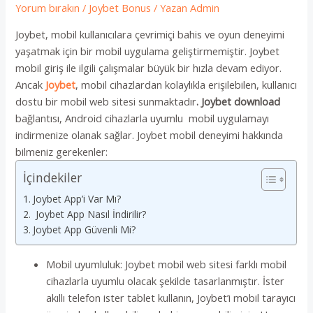
Yorum bırakın
/
Joybet Bonus
/ Yazan
Admin
Joybet, mobil kullanıcılara çevrimiçi bahis ve oyun deneyimi
yaşatmak için bir mobil uygulama geliştirmemiştir. Joybet
mobil giriş ile ilgili çalışmalar büyük bir hızla devam ediyor.
Ancak
Joybet
, mobil cihazlardan kolaylıkla erişilebilen, kullanıcı
dostu bir mobil web sitesi sunmaktadır
. Joybet download
bağlantısı, Android cihazlarla uyumlu mobil uygulamayı
indirmenize olanak sağlar. Joybet mobil deneyimi hakkında
bilmeniz gerekenler:
İçindekiler
Joybet App’i Var Mı?
Joybet App Nasıl İndirilir?
Joybet App Güvenli Mi?
Mobil uyumluluk: Joybet mobil web sitesi farklı mobil
cihazlarla uyumlu olacak şekilde tasarlanmıştır. İster
akıllı telefon ister tablet kullanın, Joybet’i mobil tarayıcı