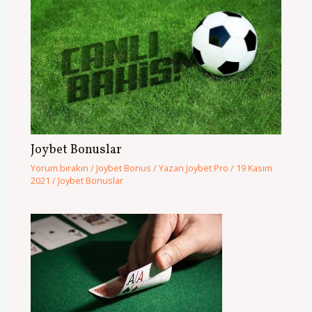
Joybet Bonuslar
Yorum bırakın
/
Joybet Bonus
/ Yazan
Joybet Pro
/
19 Kasım
2021
/
Joybet Bonuslar