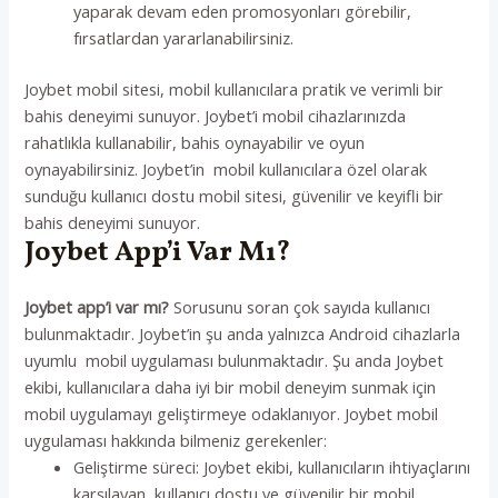
yaparak devam eden promosyonları görebilir,
fırsatlardan yararlanabilirsiniz.
Joybet mobil sitesi, mobil kullanıcılara pratik ve verimli bir
bahis deneyimi sunuyor. Joybet’i mobil cihazlarınızda
rahatlıkla kullanabilir, bahis oynayabilir ve oyun
oynayabilirsiniz. Joybet’in mobil kullanıcılara özel olarak
sunduğu kullanıcı dostu mobil sitesi, güvenilir ve keyifli bir
bahis deneyimi sunuyor.
Joybet App’i Var Mı?
Joybet app’i var mı?
Sorusunu soran çok sayıda kullanıcı
bulunmaktadır. Joybet’in şu anda yalnızca Android cihazlarla
uyumlu mobil uygulaması bulunmaktadır. Şu anda Joybet
ekibi, kullanıcılara daha iyi bir mobil deneyim sunmak için
mobil uygulamayı geliştirmeye odaklanıyor. Joybet mobil
uygulaması hakkında bilmeniz gerekenler:
Geliştirme süreci: Joybet ekibi, kullanıcıların ihtiyaçlarını
karşılayan, kullanıcı dostu ve güvenilir bir mobil