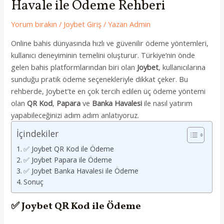
Havale ile Ödeme Rehberi
Yorum bırakın
/
Joybet Giriş
/ Yazan
Admin
Online bahis dünyasında hızlı ve güvenilir ödeme yöntemleri,
kullanıcı deneyiminin temelini oluşturur. Türkiye’nin önde
gelen bahis platformlarından biri olan
Joybet
, kullanıcılarına
sunduğu pratik ödeme seçenekleriyle dikkat çeker. Bu
rehberde, Joybet’te en çok tercih edilen üç ödeme yöntemi
olan
QR Kod
,
Papara
ve
Banka Havalesi
ile nasıl yatırım
yapabileceğinizi adım adım anlatıyoruz.
İçindekiler
✅ Joybet QR Kod ile Ödeme
✅ Joybet Papara ile Ödeme
✅ Joybet Banka Havalesi ile Ödeme
Sonuç
✅ Joybet QR Kod ile Ödeme