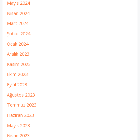
Mayıs 2024
Nisan 2024
Mart 2024
Şubat 2024
Ocak 2024
Aralık 2023
Kasım 2023
Ekim 2023
Eylül 2023
Ağustos 2023
Temmuz 2023
Haziran 2023
Mayıs 2023
Nisan 2023