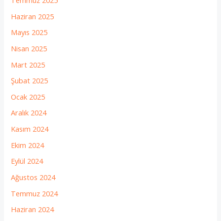
Temmuz 2025
Haziran 2025
Mayıs 2025
Nisan 2025
Mart 2025
Şubat 2025
Ocak 2025
Aralık 2024
Kasım 2024
Ekim 2024
Eylül 2024
Ağustos 2024
Temmuz 2024
Haziran 2024