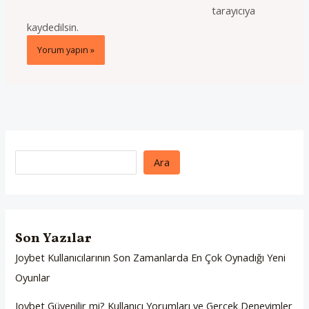
tarayıcıya
kaydedilsin.
Ara
Ara
Son Yazılar
Joybet Kullanıcılarının Son Zamanlarda En Çok Oynadığı Yeni
Oyunlar
Joybet Güvenilir mi? Kullanıcı Yorumları ve Gerçek Deneyimler