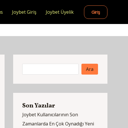
us
Joybet Giriş
Joybet Üyelik
Giriş
Ara
Ara
Son Yazılar
Joybet Kullanıcılarının Son
Zamanlarda En Çok Oynadığı Yeni