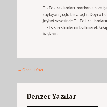
TikTok reklamları, markanızın ve içe
sağlayan güçlü bir araçtır. Doğru hede
Joybet
sayesinde TikTok reklamlarınız
TikTok reklamlarını kullanarak takipç
başlayın!
Yazı
←
Önceki Yazı
dolaşımı
Benzer Yazılar