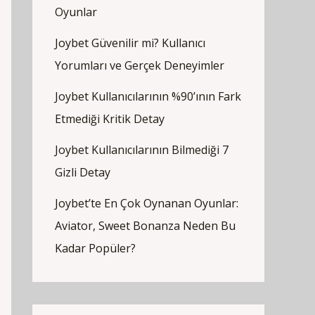
Oyunlar
Joybet Güvenilir mi? Kullanıcı
Yorumları ve Gerçek Deneyimler
Joybet Kullanıcılarının %90’ının Fark
Etmediği Kritik Detay
Joybet Kullanıcılarının Bilmediği 7
Gizli Detay
Joybet’te En Çok Oynanan Oyunlar:
Aviator, Sweet Bonanza Neden Bu
Kadar Popüler?