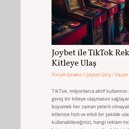
Joybet ile TikTok Re
Kitleye Ulaş
Yorum bırakın
/
Joybet Giriş
/ Yazan
TikTok, milyonlarca aktif kullanıcısı
geniş bir kitleye ulaşmasını sağlaya
büyümek her zaman yeterli olmayab
kitlenize hızlı ve etkili bir şekilde u
kullanabileceğinizi, hangi reklam mo