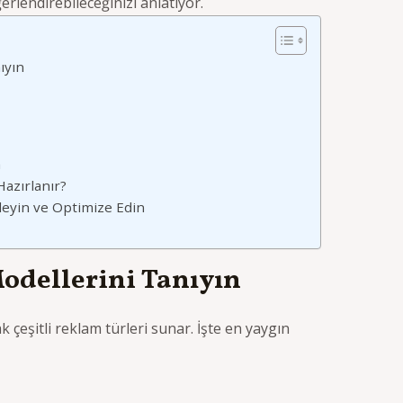
erlendirebileceğinizi anlatıyor.
ıyın
n
Hazırlanır?
leyin ve Optimize Edin
odellerini Tanıyın
 çeşitli reklam türleri sunar. İşte en yaygın