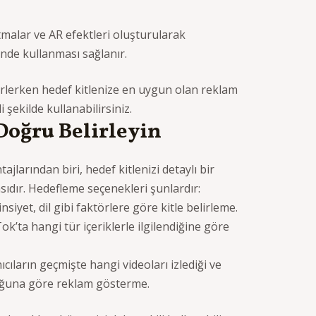
rtmalar ve AR efektleri oluşturularak
rinde kullanması sağlanır.
irlerken hedef kitlenize en uygun olan reklam
 şekilde kullanabilirsiniz.
 Doğru Belirleyin
larından biri, hedef kitlenizi detaylı bir
ıdır. Hedefleme seçenekleri şunlardır:
insiyet, dil gibi faktörlere göre kitle belirleme.
ok’ta hangi tür içeriklerle ilgilendiğine göre
ıcıların geçmişte hangi videoları izlediği ve
uğuna göre reklam gösterme.