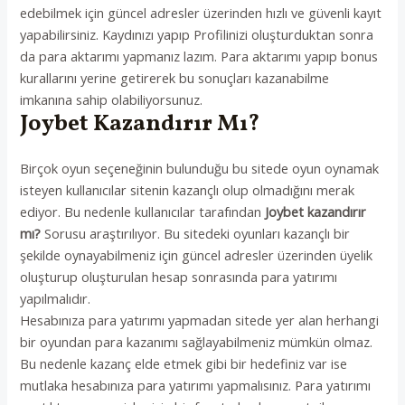
edebilmek için güncel adresler üzerinden hızlı ve güvenli kayıt
yapabilirsiniz. Kaydınızı yapıp Profilinizi oluşturduktan sonra
da para aktarımı yapmanız lazım. Para aktarımı yapıp bonus
kurallarını yerine getirerek bu sonuçları kazanabilme
imkanına sahip olabiliyorsunuz.
Joybet Kazandırır Mı?
Birçok oyun seçeneğinin bulunduğu bu sitede oyun oynamak
isteyen kullanıcılar sitenin kazançlı olup olmadığını merak
ediyor. Bu nedenle kullanıcılar tarafından
Joybet kazandırır
mı?
Sorusu araştırılıyor. Bu sitedeki oyunları kazançlı bir
şekilde oynayabilmeniz için güncel adresler üzerinden üyelik
oluşturup oluşturulan hesap sonrasında para yatırımı
yapılmalıdır.
Hesabınıza para yatırımı yapmadan sitede yer alan herhangi
bir oyundan para kazanımı sağlayabilmeniz mümkün olmaz.
Bu nedenle kazanç elde etmek gibi bir hedefiniz var ise
mutlaka hesabınıza para yatırımı yapmalısınız. Para yatırımı