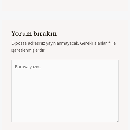
Yorum bırakın
E-posta adresiniz yayınlanmayacak.
Gerekli alanlar
*
ile
işaretlenmişlerdir
Buraya
yazın..