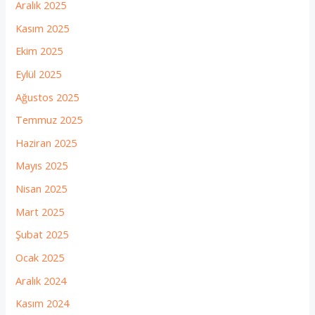
Aralık 2025
Kasım 2025
Ekim 2025
Eylül 2025
Ağustos 2025
Temmuz 2025
Haziran 2025
Mayıs 2025
Nisan 2025
Mart 2025
Şubat 2025
Ocak 2025
Aralık 2024
Kasım 2024