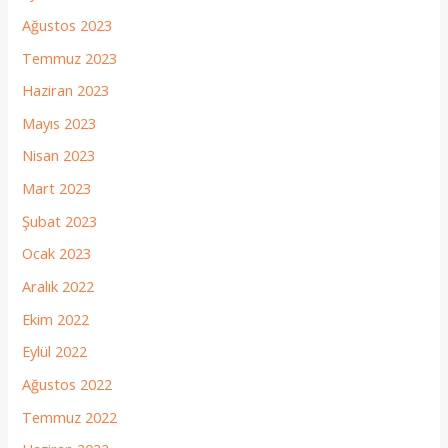
Ağustos 2023
Temmuz 2023
Haziran 2023
Mayıs 2023
Nisan 2023
Mart 2023
Şubat 2023
Ocak 2023
Aralık 2022
Ekim 2022
Eylül 2022
Ağustos 2022
Temmuz 2022