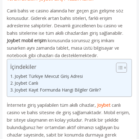
Canlı bahis ve casino alanında her geçen gün gelişme söz
konusudur. Giderek artan bahis siteleri, farklı erişim
adreslerine sahiptirler. Devamlı güncellenen bu casino ve
bahis sitelerine ise tüm akıllı cihazlardan giriş sağlanabilir.
Joybet mobil erişim
konusunda sorunsuz giriş imkanı
sunarken aynı zamanda tablet, masa üstü bilgisayar ve
notebook gibi cihazları da desteklemektedir.
İçindekiler
Joybet Türkiye Mevcut Giriş Adresi
Joybet Canlı
Joybet Kayıt Formunda Hangi Bilgiler Girilir?
İnternete giriş yapılabilen tüm akıllı cihazlar,
Joybet
canlı
casino ve bahis sitesine de giriş sağlamaktadır. Mobil erişim,
bir siteye ulaşmanın en kolay yoludur. Pratik bir şekilde
bulunduğunuz her ortamdan aktif olmanızı sağlayan bu
cihazlar sayesinde, sabit bir konumda durmaya gerek