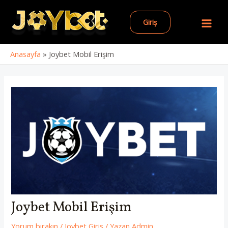
İçeriğe
atla
Giriş
Main
Men
Anasayfa
»
Joybet Mobil Erişim
Joybet Mobil Erişim
Yorum bırakın
/
Joybet Giriş
/ Yazan
Admin