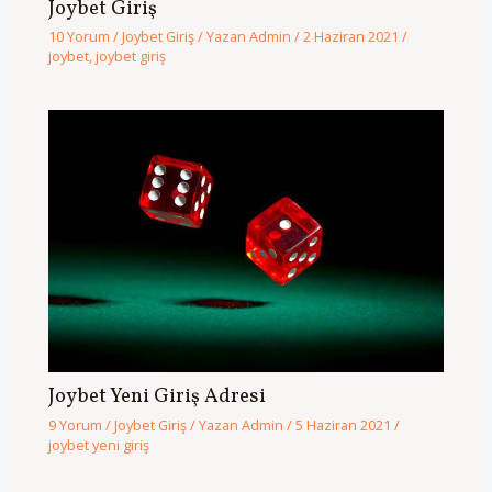
Joybet Giriş
10 Yorum
/
Joybet Giriş
/ Yazan
Admin
/
2 Haziran 2021
/
joybet
,
joybet giriş
Joybet Yeni Giriş Adresi
9 Yorum
/
Joybet Giriş
/ Yazan
Admin
/
5 Haziran 2021
/
joybet yeni giriş