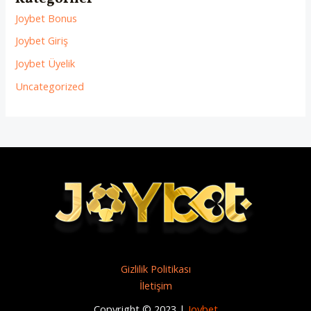
Joybet Bonus
Joybet Giriş
Joybet Üyelik
Uncategorized
Gizlilik Politikası
İletişim
Copyright © 2023 |
Joybet