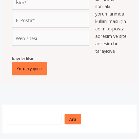
sonraki
yorumlarımda
E-
kullanılması için
Posta*
adım, e-posta
Web
adresim ve site
sitesi
adresim bu
tarayıcıya
kaydedilsin.
Ara
Ara