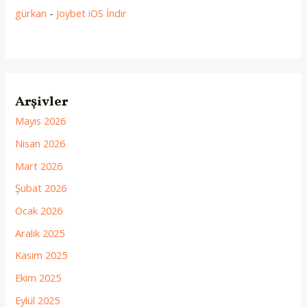
gürkan
-
Joybet iOS İndir
Arşivler
Mayıs 2026
Nisan 2026
Mart 2026
Şubat 2026
Ocak 2026
Aralık 2025
Kasım 2025
Ekim 2025
Eylül 2025