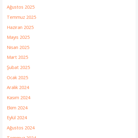
Ağustos 2025
Temmuz 2025
Haziran 2025
Mayıs 2025
Nisan 2025
Mart 2025
Şubat 2025
Ocak 2025
Aralık 2024
Kasım 2024
Ekim 2024
Eylül 2024
Ağustos 2024
Temmuz 2024