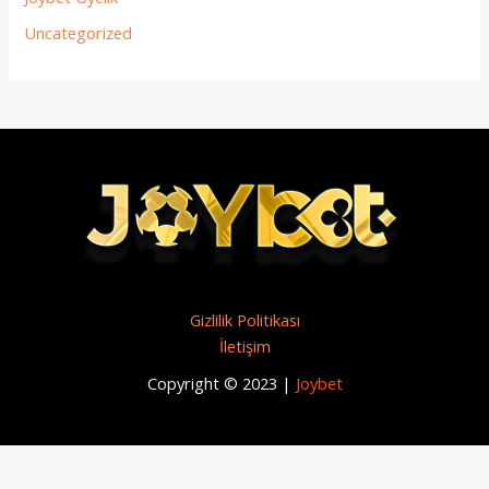
Uncategorized
Gizlilik Politikası
İletişim
Copyright © 2023 |
Joybet