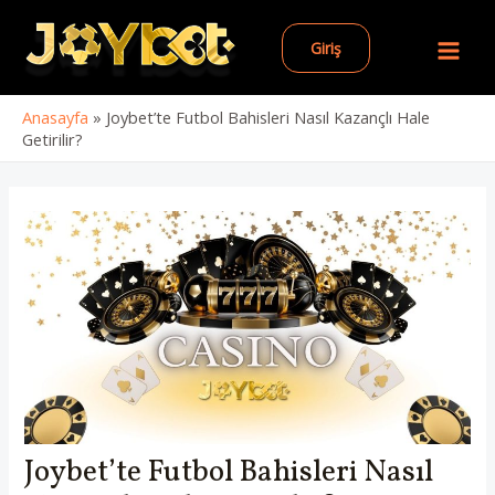
İçeriğe
atla
Giriş
Main
Men
Anasayfa
»
Joybet’te Futbol Bahisleri Nasıl Kazançlı Hale
Getirilir?
Joybet’te Futbol Bahisleri Nasıl