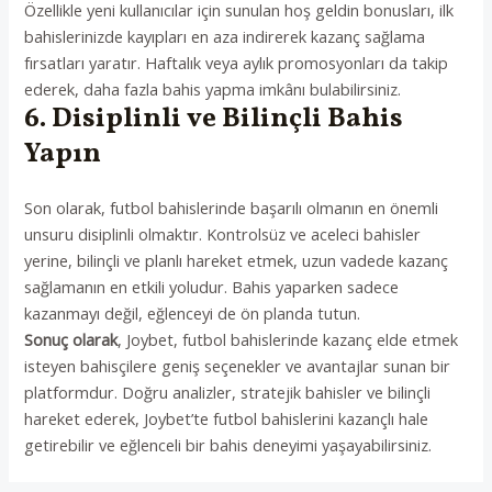
Özellikle yeni kullanıcılar için sunulan hoş geldin bonusları, ilk
bahislerinizde kayıpları en aza indirerek kazanç sağlama
fırsatları yaratır. Haftalık veya aylık promosyonları da takip
ederek, daha fazla bahis yapma imkânı bulabilirsiniz.
6. Disiplinli ve Bilinçli Bahis
Yapın
Son olarak, futbol bahislerinde başarılı olmanın en önemli
unsuru disiplinli olmaktır. Kontrolsüz ve aceleci bahisler
yerine, bilinçli ve planlı hareket etmek, uzun vadede kazanç
sağlamanın en etkili yoludur. Bahis yaparken sadece
kazanmayı değil, eğlenceyi de ön planda tutun.
Sonuç olarak
, Joybet, futbol bahislerinde kazanç elde etmek
isteyen bahisçilere geniş seçenekler ve avantajlar sunan bir
platformdur. Doğru analizler, stratejik bahisler ve bilinçli
hareket ederek, Joybet’te futbol bahislerini kazançlı hale
getirebilir ve eğlenceli bir bahis deneyimi yaşayabilirsiniz.