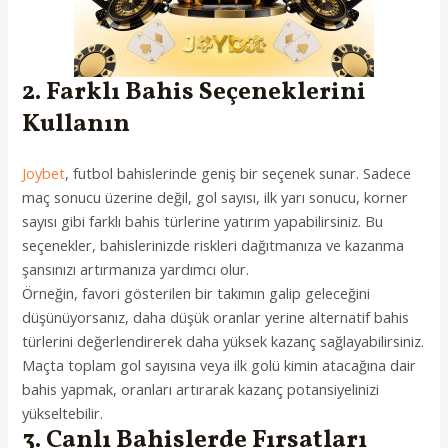
2. Farklı Bahis Seçeneklerini
Kullanın
Joybet
, futbol bahislerinde geniş bir seçenek sunar. Sadece
maç sonucu üzerine değil, gol sayısı, ilk yarı sonucu, korner
sayısı gibi farklı bahis türlerine yatırım yapabilirsiniz. Bu
seçenekler, bahislerinizde riskleri dağıtmanıza ve kazanma
şansınızı artırmanıza yardımcı olur.
Örneğin, favori gösterilen bir takımın galip geleceğini
düşünüyorsanız, daha düşük oranlar yerine alternatif bahis
türlerini değerlendirerek daha yüksek kazanç sağlayabilirsiniz.
Maçta toplam gol sayısına veya ilk golü kimin atacağına dair
bahis yapmak, oranları artırarak kazanç potansiyelinizi
yükseltebilir.
3. Canlı Bahislerde Fırsatları