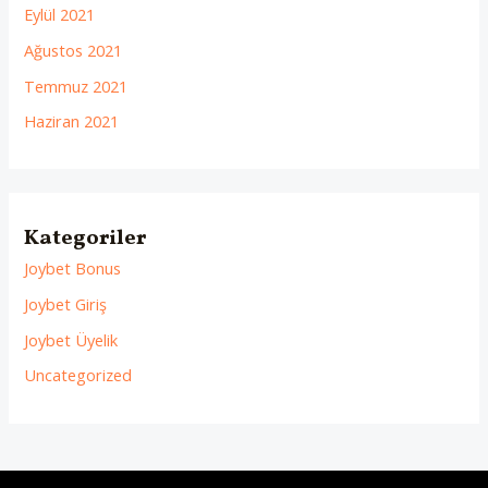
Eylül 2021
Ağustos 2021
Temmuz 2021
Haziran 2021
Kategoriler
Joybet Bonus
Joybet Giriş
Joybet Üyelik
Uncategorized