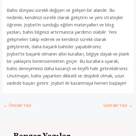
Bahis dünyası sürekli değişen ve gelişen bir alandır. Bu
nedenle, kendinizi sürekli olarak geliştirin ve yeni stratejiler
öğrenin. Joybet’in sunduğu eğitim materyalleri ve blog
yazıları, bahis bilginizi artırmanıza yardımcı olabilir. Yeni
gelişmeleri takip ederek ve kendinizi sürekli olarak
geliştirerek, daha başarılı bahisler yapabilirsiniz.
Joybet’te başarılı olmanın altın kuralları, bilgiye dayalı ve planlı
bir yaklaşımı benimsemekten geçer. Bu kurallara uyarak,
bahis deneyiminizi daha kazançlı ve keyifli hale getirebilirsiniz.
Unutmayın, bahis yaparken dikkatli ve disiplinli olmak, uzun
vadede başarı getirir. Joybet ile kazanmaya hemen başlayın!
Yazı
←
Önceki Yazı
Sonraki Yazı
→
dolaşımı