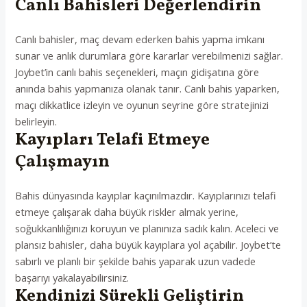
Canlı Bahisleri Değerlendirin
Canlı bahisler, maç devam ederken bahis yapma imkanı
sunar ve anlık durumlara göre kararlar verebilmenizi sağlar.
Joybet’in canlı bahis seçenekleri, maçın gidişatına göre
anında bahis yapmanıza olanak tanır. Canlı bahis yaparken,
maçı dikkatlice izleyin ve oyunun seyrine göre stratejinizi
belirleyin.
Kayıpları Telafi Etmeye
Çalışmayın
Bahis dünyasında kayıplar kaçınılmazdır. Kayıplarınızı telafi
etmeye çalışarak daha büyük riskler almak yerine,
soğukkanlılığınızı koruyun ve planınıza sadık kalın. Aceleci ve
plansız bahisler, daha büyük kayıplara yol açabilir. Joybet’te
sabırlı ve planlı bir şekilde bahis yaparak uzun vadede
başarıyı yakalayabilirsiniz.
Kendinizi Sürekli Geliştirin