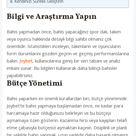
Kendinizi Sürekli Geliştirin
Bilgi ve Araştırma Yapın
Bahis yapmadan önce, bahis yapacağınız spor dalı, takım
veya oyuncu hakkında detaylı bilgi sahibi olmanız çok
önemlidir. İstatistikleri inceleyin, takımların ve oyuncuların
form durumlarını gözden geçirin ve geçmiş performanslarına
bakın.
Joybet
, kullanıcılarına geniş bir veri tabanı ve analiz
imkanı sunar. Bu bilgileri kullanarak daha bilinçli bahisler
yapabilirsiniz.
Bütçe Yönetimi
Bahis yaparken en önemli kurallardan biri, bütçe yönetimidir.
Joybet’te bahis yapmaya başlamadan önce, ne kadar para
harcamaya hazır olduğunuzu belirleyin ve bu bütçeyi
aşmamaya özen gösterin. Kazanma hırsı veya kayıpları telafi
etme çabasıyla bütçenizi aşmaktan kaçının. Disiplinli ve planlı
bir şekilde bahis yapmak, uzun vadede daha başarılı olmanızı