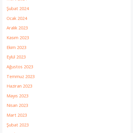
Şubat 2024
Ocak 2024
Aralık 2023
Kasım 2023
Ekim 2023
Eylül 2023
Ağustos 2023
Temmuz 2023
Haziran 2023
Mayıs 2023
Nisan 2023
Mart 2023
Şubat 2023