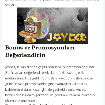
sağlar.
Bonus ve Promosyonları
Değerlendirin
Joybet, kullanıcılarına çeşitli bonus ve promosyonlar sunar.
Bu fırsatları değerlendirerek daha fazla kazanç elde
edebilirsiniz. Hoş geldin bonusları, kayıp bonusları ve özel
günlere özel promosyonlar gibi avantajları kullanarak
bahislerinizi daha kazançlı hale getirebilirsiniz. Ancak,
bonusların kullanım şartlarını ve çevrim kurallarını dikkatlice
okumanız önemlidir.