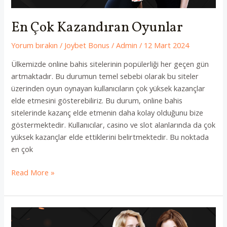
En Çok Kazandıran Oyunlar
Yorum bırakın
/
Joybet Bonus
/
Admin
/
12 Mart 2024
Ülkemizde online bahis sitelerinin popülerliği her geçen gün
artmaktadır. Bu durumun temel sebebi olarak bu siteler
üzerinden oyun oynayan kullanıcıların çok yüksek kazançlar
elde etmesini gösterebiliriz. Bu durum, online bahis
sitelerinde kazanç elde etmenin daha kolay olduğunu bize
göstermektedir. Kullanıcılar, casino ve slot alanlarında da çok
yüksek kazançlar elde ettiklerini belirtmektedir. Bu noktada
en çok
En
Read More »
Çok
Kazandıran
Oyunlar