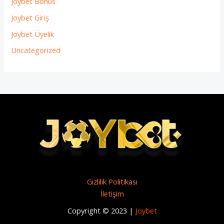
Joybet Bonus
Joybet Giriş
Joybet Üyelik
Uncategorized
Gizlilik Politikası
İletişim
Copyright © 2023 |
Joybet