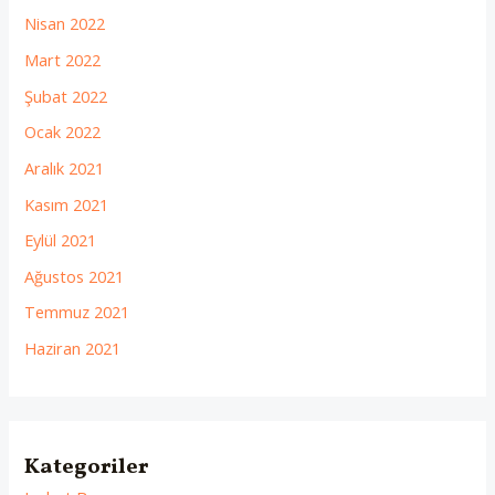
Nisan 2022
Mart 2022
Şubat 2022
Ocak 2022
Aralık 2021
Kasım 2021
Eylül 2021
Ağustos 2021
Temmuz 2021
Haziran 2021
Kategoriler