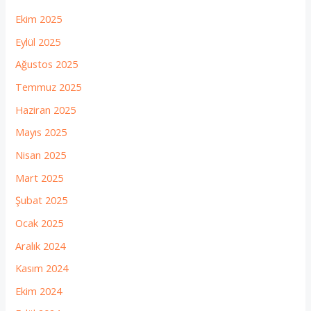
Ekim 2025
Eylül 2025
Ağustos 2025
Temmuz 2025
Haziran 2025
Mayıs 2025
Nisan 2025
Mart 2025
Şubat 2025
Ocak 2025
Aralık 2024
Kasım 2024
Ekim 2024