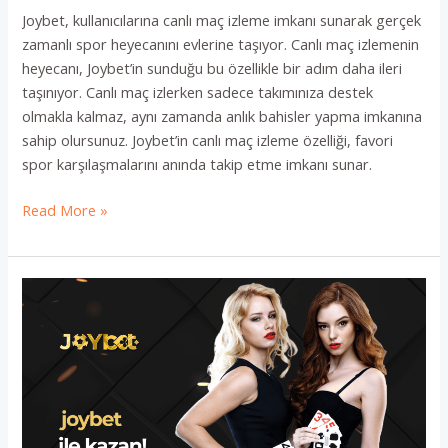
Joybet, kullanıcılarına canlı maç izleme imkanı sunarak gerçek
zamanlı spor heyecanını evlerine taşıyor. Canlı maç izlemenin
heyecanı, Joybet’in sunduğu bu özellikle bir adım daha ileri
taşınıyor. Canlı maç izlerken sadece takımınıza destek
olmakla kalmaz, aynı zamanda anlık bahisler yapma imkanına
sahip olursunuz. Joybet’in canlı maç izleme özelliği, favori
spor karşılaşmalarını anında takip etme imkanı sunar.
Joybet
Read More »
Canlı
Maç
İzle
Keyfini
Sür