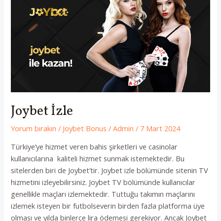
Joybet İzle
Yorum bırakın
/
Joybet Bonus
/
Admin
/
7 Mart 2024
Türkiye’ye hizmet veren bahis şirketleri ve casinolar
kullanıcılarına kaliteli hizmet sunmak istemektedir. Bu
sitelerden biri de Joybet’tir. Joybet izle bölümünde sitenin TV
hizmetini izleyebilirsiniz. Joybet TV bölümünde kullanıcılar
genellikle maçları izlemektedir. Tuttuğu takımın maçlarını
izlemek isteyen bir futbolseverin birden fazla platforma üye
olması ve yılda binlerce lira ödemesi gerekiyor. Ancak Joybet