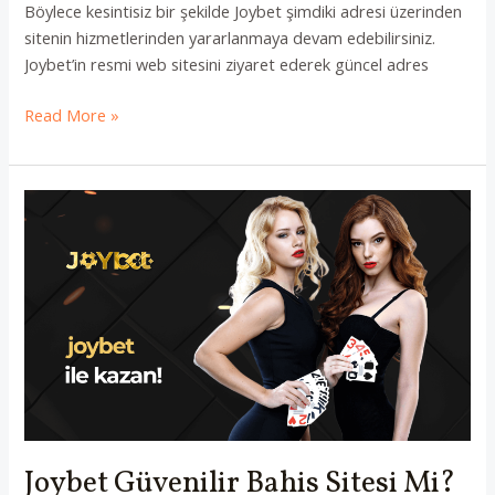
Böylece kesintisiz bir şekilde Joybet şimdiki adresi üzerinden
sitenin hizmetlerinden yararlanmaya devam edebilirsiniz.
Joybet’in resmi web sitesini ziyaret ederek güncel adres
Joybet
Read More »
Şimdiki
Adresi
Joybet Güvenilir Bahis Sitesi Mi?