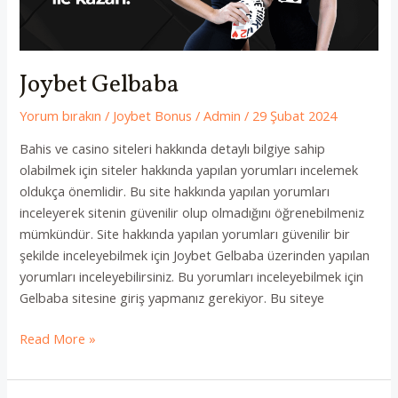
Joybet Gelbaba
Yorum bırakın
/
Joybet Bonus
/
Admin
/
29 Şubat 2024
Bahis ve casino siteleri hakkında detaylı bilgiye sahip
olabilmek için siteler hakkında yapılan yorumları incelemek
oldukça önemlidir. Bu site hakkında yapılan yorumları
inceleyerek sitenin güvenilir olup olmadığını öğrenebilmeniz
mümkündür. Site hakkında yapılan yorumları güvenilir bir
şekilde inceleyebilmek için Joybet Gelbaba üzerinden yapılan
yorumları inceleyebilirsiniz. Bu yorumları inceleyebilmek için
Gelbaba sitesine giriş yapmanız gerekiyor. Bu siteye
Joybet
Read More »
Gelbaba