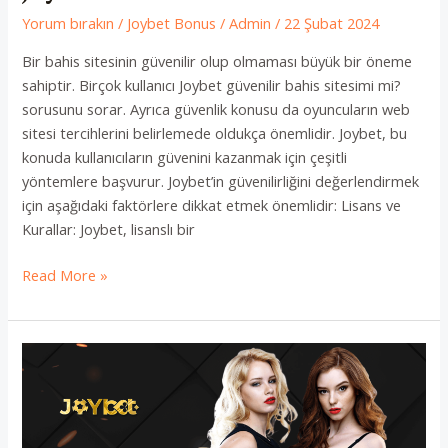
Yorum bırakın
/
Joybet Bonus
/
Admin
/
22 Şubat 2024
Bir bahis sitesinin güvenilir olup olmaması büyük bir öneme
sahiptir. Birçok kullanıcı Joybet güvenilir bahis sitesimi mi?
sorusunu sorar. Ayrıca güvenlik konusu da oyuncuların web
sitesi tercihlerini belirlemede oldukça önemlidir. Joybet, bu
konuda kullanıcıların güvenini kazanmak için çeşitli
yöntemlere başvurur. Joybet’in güvenilirliğini değerlendirmek
için aşağıdaki faktörlere dikkat etmek önemlidir: Lisans ve
Kurallar: Joybet, lisanslı bir
Joybet
Read More »
Güvenilir
Bahis
Sitesi
Mi?