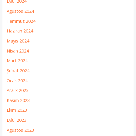
Eylül 2024
Ağustos 2024
Temmuz 2024
Haziran 2024
Mayıs 2024
Nisan 2024
Mart 2024
Şubat 2024
Ocak 2024
Aralık 2023
Kasım 2023
Ekim 2023
Eylül 2023
Ağustos 2023