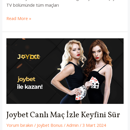
TV bölümünde tüm maçları
Joybet
Read More »
İzle
Joybet Canlı Maç İzle Keyfini Sür
Yorum bırakın
/
Joybet Bonus
/
Admin
/
3 Mart 2024